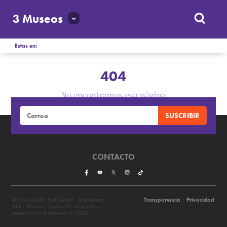
3 Museos
Estas en:
404
No encontramos esa página
CONTACTO
Dr. Coss 445 Sur Centro, Monterrey
Transparencia
|
Privacidad
N.L., México. Todos los derechos
reservados 3 Museos © 2026