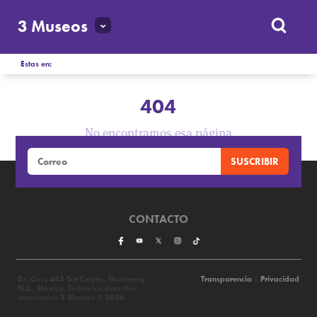
3 Museos
Estas en:
404
No encontramos esa página
CONTACTO
Dr. Coss 445 Sur Centro, Monterrey
Transparencia
|
Privacidad
N.L., México. Todos los derechos
reservados 3 Museos © 2026