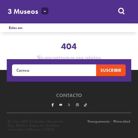
3 Museos
Estas en:
404
No encontramos esa página
CONTACTO
Dr. Coss 445 Sur Centro, Monterrey
Transparencia
|
Privacidad
N.L., México. Todos los derechos
reservados 3 Museos © 2026