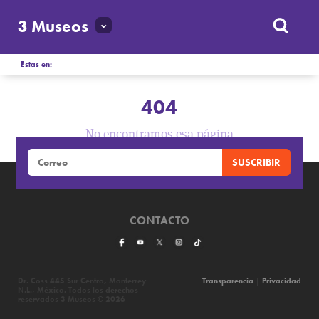
3 Museos
Estas en:
404
No encontramos esa página
CONTACTO
Dr. Coss 445 Sur Centro, Monterrey
Transparencia
|
Privacidad
N.L., México. Todos los derechos
reservados 3 Museos © 2026