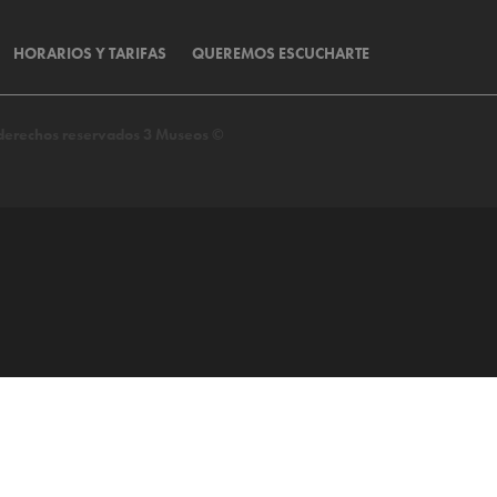
HORARIOS Y TARIFAS
QUEREMOS ESCUCHARTE
s derechos reservados 3 Museos ©