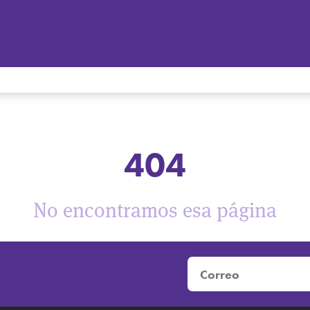
404
No encontramos esa página