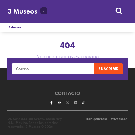
3 Museos
Estas en:
404
No encontramos esa página
CONTACTO
Dr. Coss 445 Sur Centro, Monterrey
Transparencia
|
Privacidad
N.L., México. Todos los derechos
reservados 3 Museos © 2026