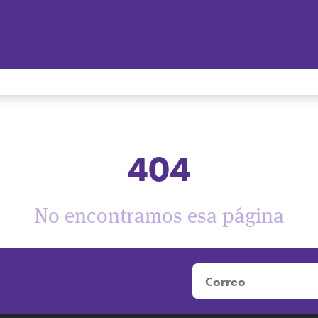
404
No encontramos esa página