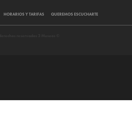
HORARIOS Y TARIFAS
QUEREMOS ESCUCHARTE
s derechos reservados 3 Museos ©