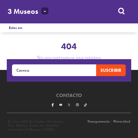
3 Museos
Estas en:
404
No encontramos esa página
CONTACTO
Dr. Coss 445 Sur Centro, Monterrey
Transparencia
|
Privacidad
N.L., México. Todos los derechos
reservados 3 Museos © 2026