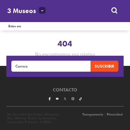
3 Museos
Estas en:
404
No encontramos esa página
CONTACTO
Dr. Coss 445 Sur Centro, Monterrey
Transparencia
|
Privacidad
N.L., México. Todos los derechos
reservados 3 Museos © 2026