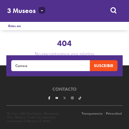
3 Museos
Estas en:
404
No encontramos esa página
CONTACTO
Dr. Coss 445 Sur Centro, Monterrey
Transparencia
|
Privacidad
N.L., México. Todos los derechos
reservados 3 Museos © 2026