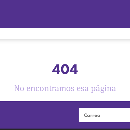
404
No encontramos esa página