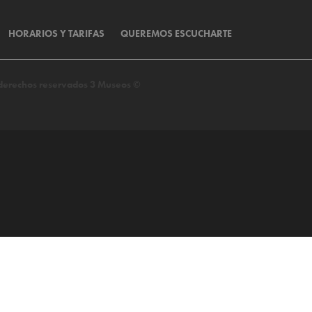
HORARIOS Y TARIFAS
QUEREMOS ESCUCHARTE
s derechos reservados 3 Museos ©