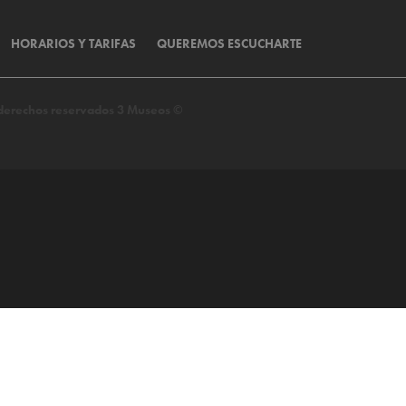
HORARIOS Y TARIFAS
QUEREMOS ESCUCHARTE
s derechos reservados 3 Museos ©