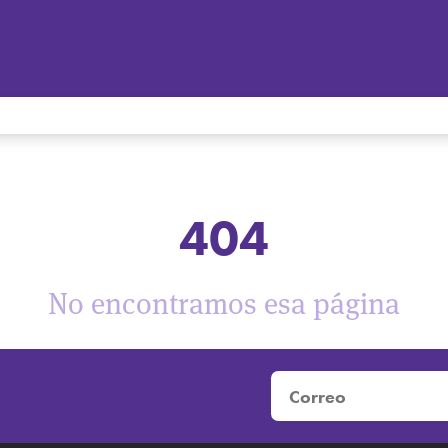
404
No encontramos esa página