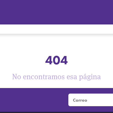
404
No encontramos esa página