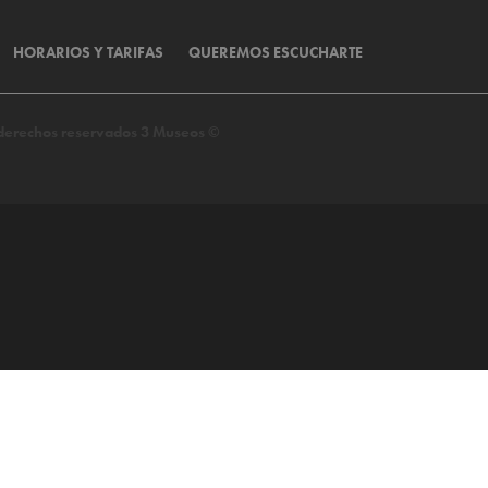
HORARIOS Y TARIFAS
QUEREMOS ESCUCHARTE
s derechos reservados 3 Museos ©