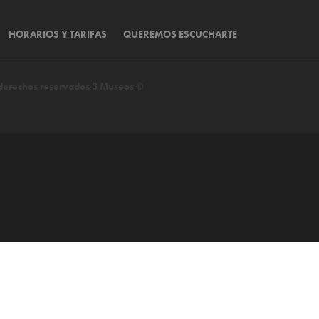
HORARIOS Y TARIFAS
QUEREMOS ESCUCHARTE
s derechos reservados 3 Museos ©