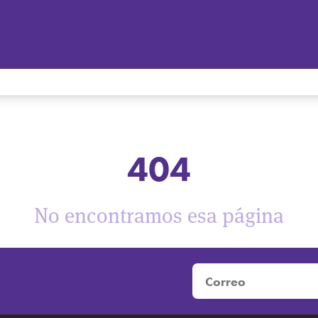
404
No encontramos esa página