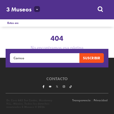
3 Museos
Estas en:
404
No encontramos esa página
CONTACTO
Dr. Coss 445 Sur Centro, Monterrey
Transparencia
|
Privacidad
N.L., México. Todos los derechos
reservados 3 Museos © 2026