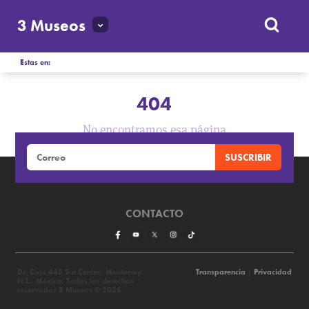
3 Museos
Estas en:
404
No encontramos esa página
CONTACTO
Dr. Coss 445 Sur Centro, Monterrey
Transparencia
|
Privacidad
N.L., México. Todos los derechos
reservados 3 Museos © 2026