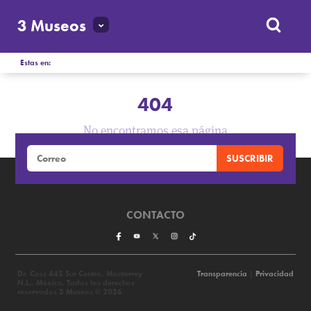
3 Museos
Estas en:
404
No encontramos esa página
CONTACTO
Dr. Coss 445 Sur Centro, Monterrey
Transparencia
|
Privacidad
N.L., México. Todos los derechos
reservados 3 Museos © 2026