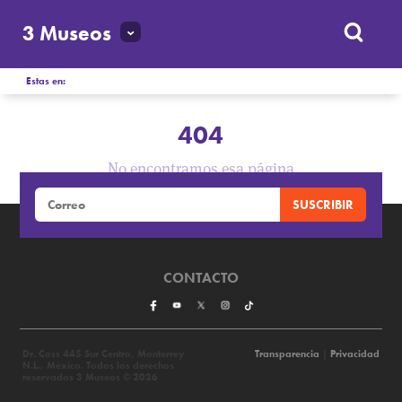
3 Museos
Estas en:
404
No encontramos esa página
CONTACTO
Dr. Coss 445 Sur Centro, Monterrey
Transparencia
|
Privacidad
N.L., México. Todos los derechos
reservados 3 Museos © 2026