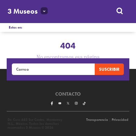
3 Museos
Estas en:
404
No encontramos esa página
CONTACTO
Dr. Coss 445 Sur Centro, Monterrey
Transparencia
|
Privacidad
N.L., México. Todos los derechos
reservados 3 Museos © 2026