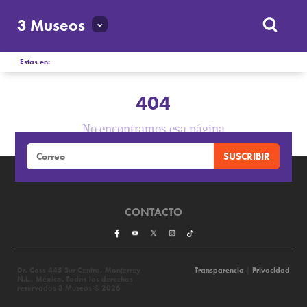
3 Museos
Estas en:
404
No encontramos esa página
CONTACTO
Dr. Coss 445 Sur Centro, Monterrey
Transparencia
|
Privacidad
N.L., México. Todos los derechos
reservados 3 Museos © 2026