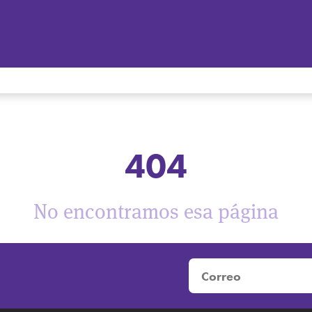
404
No encontramos esa página