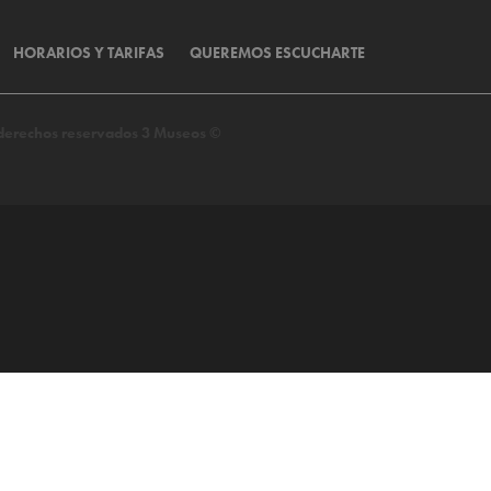
HORARIOS Y TARIFAS
QUEREMOS ESCUCHARTE
s derechos reservados 3 Museos ©