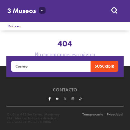
3 Museos
Estas en:
404
No encontramos esa página
CONTACTO
Dr. Coss 445 Sur Centro, Monterrey
Transparencia
|
Privacidad
N.L., México. Todos los derechos
reservados 3 Museos © 2026