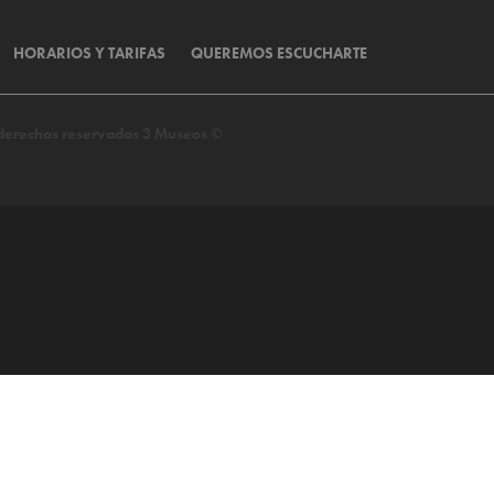
HORARIOS Y TARIFAS
QUEREMOS ESCUCHARTE
s derechos reservados 3 Museos ©