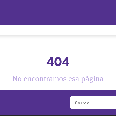
404
No encontramos esa página