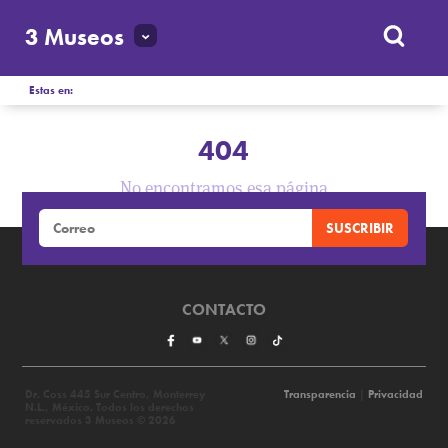
3 Museos
Estas en:
404
No encontramos esa página
CONTACTO
Dr. Coss 445 Sur Centro, Monterrey
Transparencia
|
Privacidad
N.L., México. Todos los derechos
reservados 3 Museos © 2026