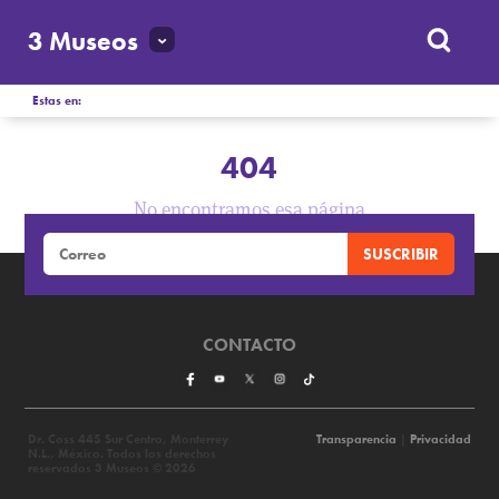
3 Museos
Estas en:
404
No encontramos esa página
CONTACTO
Dr. Coss 445 Sur Centro, Monterrey
Transparencia
|
Privacidad
N.L., México. Todos los derechos
reservados 3 Museos © 2026