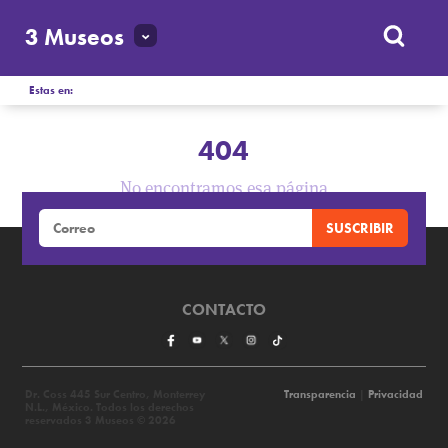
3 Museos
Estas en:
404
No encontramos esa página
CONTACTO
Dr. Coss 445 Sur Centro, Monterrey
Transparencia
|
Privacidad
N.L., México. Todos los derechos
reservados 3 Museos © 2026