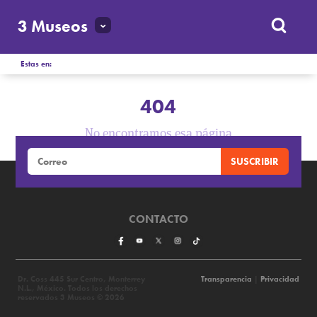
3 Museos
Estas en:
404
No encontramos esa página
CONTACTO
Dr. Coss 445 Sur Centro, Monterrey
Transparencia
|
Privacidad
N.L., México. Todos los derechos
reservados 3 Museos © 2026