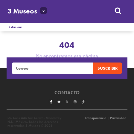
3 Museos
Estas en:
404
No encontramos esa página
CONTACTO
Dr. Coss 445 Sur Centro, Monterrey
Transparencia
|
Privacidad
N.L., México. Todos los derechos
reservados 3 Museos © 2026