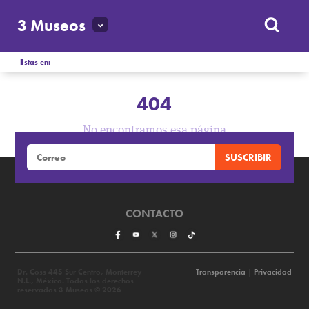
3 Museos
Estas en:
404
No encontramos esa página
CONTACTO
Dr. Coss 445 Sur Centro, Monterrey
Transparencia
|
Privacidad
N.L., México. Todos los derechos
reservados 3 Museos © 2026