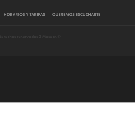
HORARIOS Y TARIFAS
QUEREMOS ESCUCHARTE
s derechos reservados 3 Museos ©