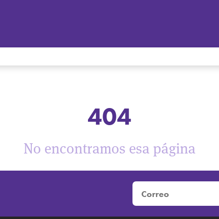
404
No encontramos esa página