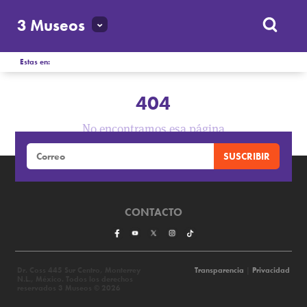
3 Museos
Estas en:
404
No encontramos esa página
CONTACTO
Dr. Coss 445 Sur Centro, Monterrey
Transparencia
|
Privacidad
N.L., México. Todos los derechos
reservados 3 Museos © 2026