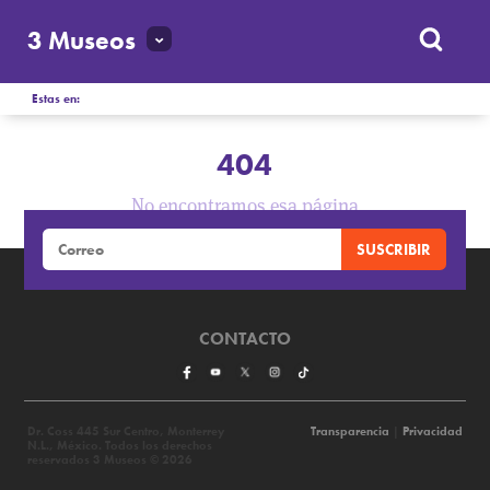
3 Museos
Estas en:
404
No encontramos esa página
CONTACTO
Dr. Coss 445 Sur Centro, Monterrey
Transparencia
|
Privacidad
N.L., México. Todos los derechos
reservados 3 Museos © 2026