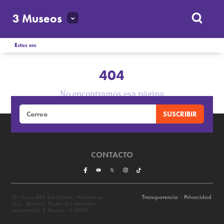
3 Museos
Estas en:
404
No encontramos esa página
CONTACTO
Dr. Coss 445 Sur Centro, Monterrey
Transparencia
|
Privacidad
N.L., México. Todos los derechos
reservados 3 Museos © 2026