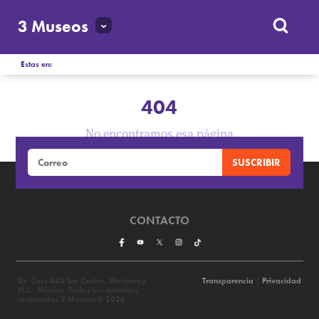
3 Museos
Estas en:
404
No encontramos esa página
CONTACTO
Dr. Coss 445 Sur Centro, Monterrey
Transparencia
|
Privacidad
N.L., México. Todos los derechos
reservados 3 Museos © 2026