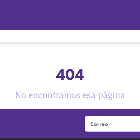
404
No encontramos esa página