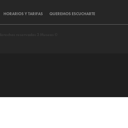
HORARIOS Y TARIFAS
QUEREMOS ESCUCHARTE
s derechos reservados 3 Museos ©