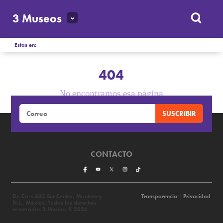
3 Museos
Estas en:
404
No encontramos esa página
CONTACTO
Dr. Coss 445 Sur Centro, Monterrey
Transparencia
|
Privacidad
N.L., México. Todos los derechos
reservados 3 Museos © 2026