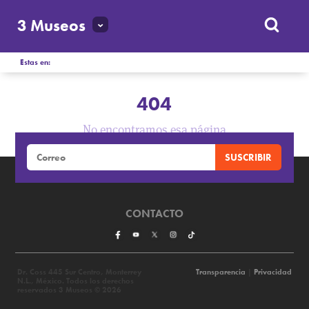
3 Museos
Estas en:
404
No encontramos esa página
CONTACTO
Dr. Coss 445 Sur Centro, Monterrey
Transparencia
|
Privacidad
N.L., México. Todos los derechos
reservados 3 Museos © 2026