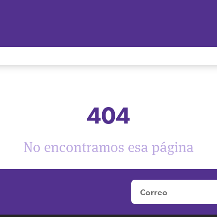
404
No encontramos esa página