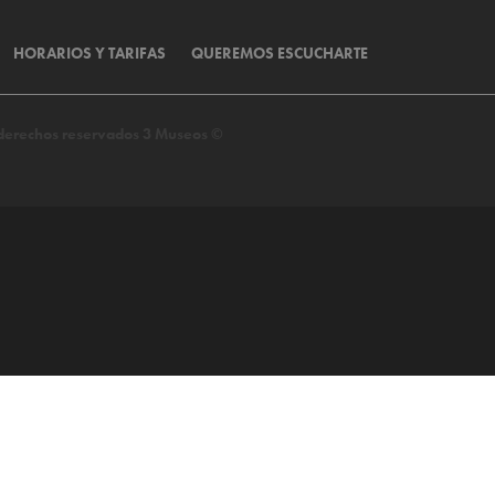
HORARIOS Y TARIFAS
QUEREMOS ESCUCHARTE
s derechos reservados 3 Museos ©