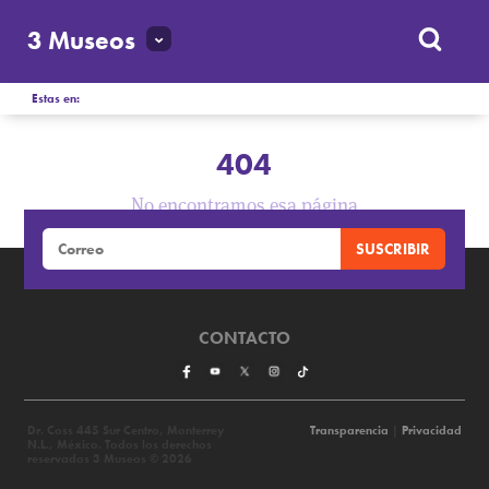
3 Museos
Estas en:
404
No encontramos esa página
CONTACTO
Dr. Coss 445 Sur Centro, Monterrey
Transparencia
|
Privacidad
N.L., México. Todos los derechos
reservados 3 Museos © 2026