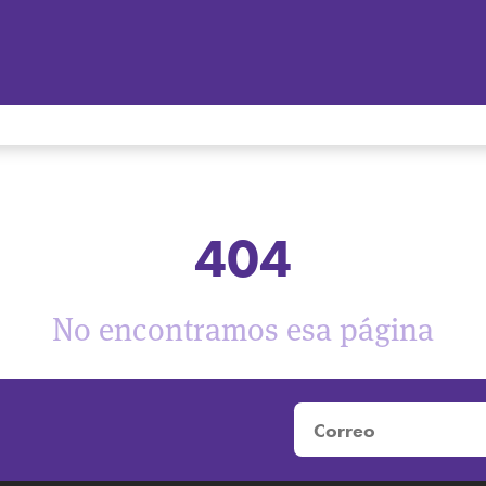
404
No encontramos esa página