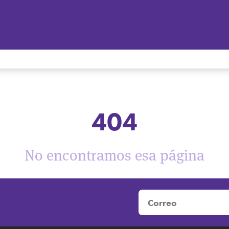
404
No encontramos esa página