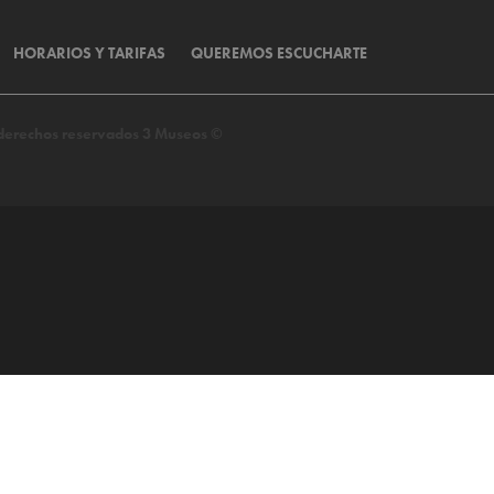
HORARIOS Y TARIFAS
QUEREMOS ESCUCHARTE
s derechos reservados 3 Museos ©