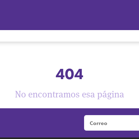
404
No encontramos esa página