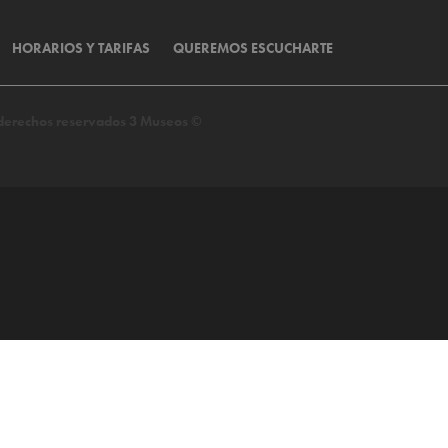
HORARIOS Y TARIFAS
QUEREMOS ESCUCHARTE
s derechos reservados 3 Museos ©