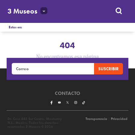
3 Museos
Estas en:
404
No encontramos esa página
CONTACTO
Dr. Coss 445 Sur Centro, Monterrey
Transparencia
|
Privacidad
N.L., México. Todos los derechos
reservados 3 Museos © 2026