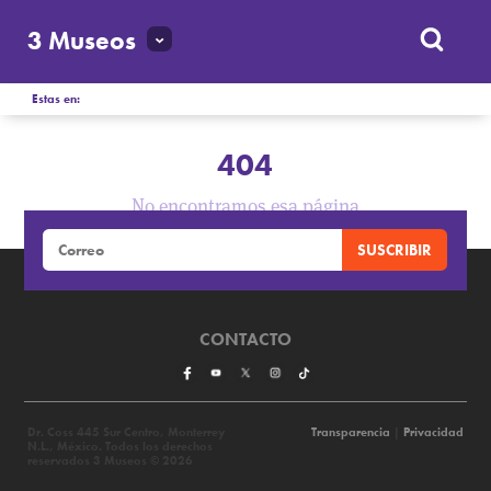
3 Museos
Estas en:
404
No encontramos esa página
CONTACTO
Dr. Coss 445 Sur Centro, Monterrey
Transparencia
|
Privacidad
N.L., México. Todos los derechos
reservados 3 Museos © 2026