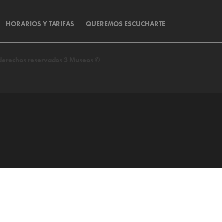
HORARIOS Y TARIFAS
QUEREMOS ESCUCHARTE
s derechos reservados 3 Museos ©