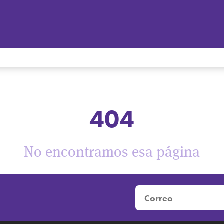
404
No encontramos esa página