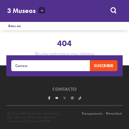
3 Museos
Estas en:
404
No encontramos esa página
CONTACTO
Dr. Coss 445 Sur Centro, Monterrey
Transparencia
|
Privacidad
N.L., México. Todos los derechos
reservados 3 Museos © 2026