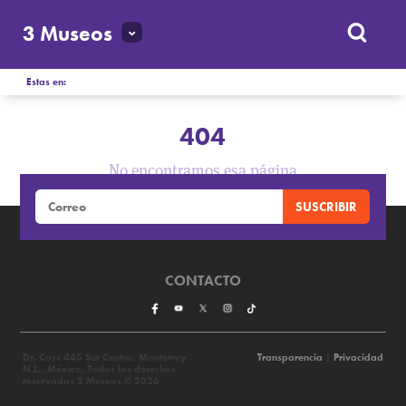
3 Museos
Estas en:
404
No encontramos esa página
CONTACTO
Dr. Coss 445 Sur Centro, Monterrey
Transparencia
|
Privacidad
N.L., México. Todos los derechos
reservados 3 Museos © 2026