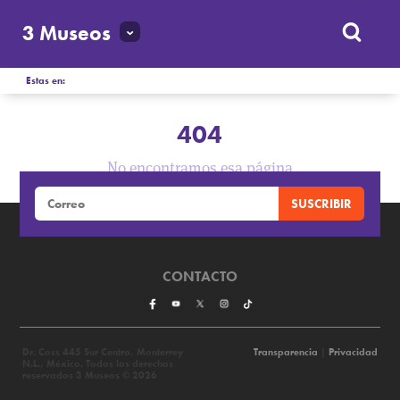
3 Museos
Estas en:
404
No encontramos esa página
CONTACTO
Dr. Coss 445 Sur Centro, Monterrey
Transparencia
|
Privacidad
N.L., México. Todos los derechos
reservados 3 Museos © 2026