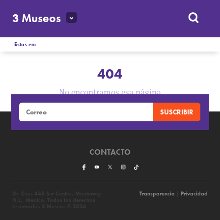
3 Museos
Estas en:
404
No encontramos esa página
CONTACTO
Dr. Coss 445 Sur Centro, Monterrey
Transparencia
|
Privacidad
N.L., México. Todos los derechos
reservados 3 Museos © 2026