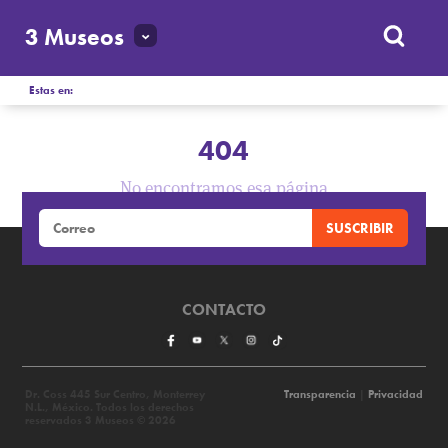
3 Museos
Estas en:
404
No encontramos esa página
CONTACTO
Dr. Coss 445 Sur Centro, Monterrey
Transparencia
|
Privacidad
N.L., México. Todos los derechos
reservados 3 Museos © 2026